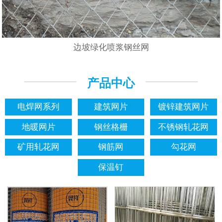
边坡绿化喷浆钢丝网
产品中心
电焊网系列
建筑网片
镀锌建筑网片
地暖网片
钢丝格栅
不锈钢轧花网
矿用轧花网
钢筋网
勾花网
保温钉