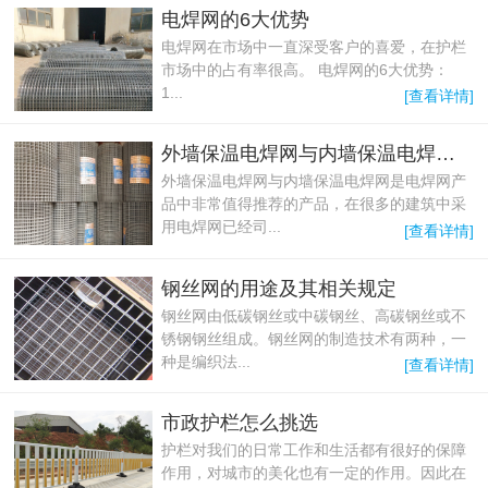
电焊网的6大优势
电焊网在市场中一直深受客户的喜爱，在护栏
市场中的占有率很高。 电焊网的6大优势：
1...
[查看详情]
外墙保温电焊网与内墙保温电焊网的好处
外墙保温电焊网与内墙保温电焊网是电焊网产
品中非常值得推荐的产品，在很多的建筑中采
用电焊网已经司...
[查看详情]
钢丝网的用途及其相关规定
钢丝网由低碳钢丝或中碳钢丝、高碳钢丝或不
锈钢钢丝组成。钢丝网的制造技术有两种，一
种是编织法...
[查看详情]
市政护栏怎么挑选
护栏对我们的日常工作和生活都有很好的保障
作用，对城市的美化也有一定的作用。因此在