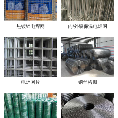
热镀锌电焊网
内/外墙保温电焊网
电焊网片
钢丝格栅