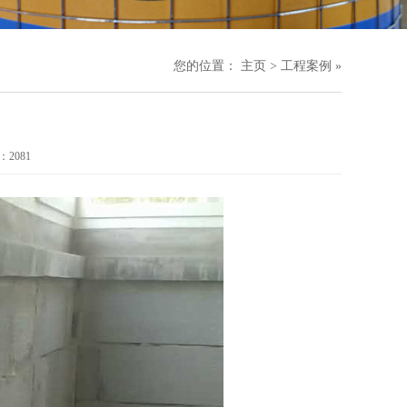
您的位置：
主页
>
工程案例
»
：
2081