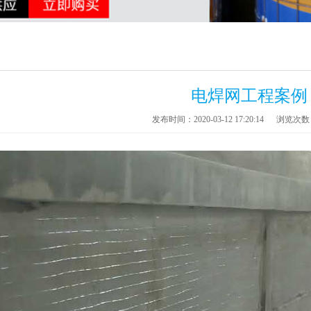
电焊网工程案例
发布时间：2020-03-12 17:20:14
浏览次数