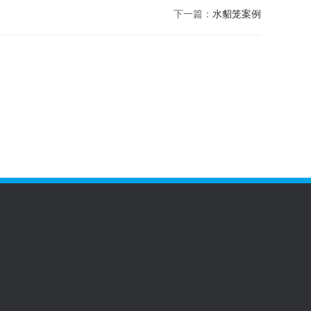
下一篇：
水貂笼案例