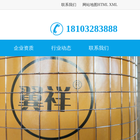
联系我们
网站地图HTML
XML
18103283888
企业资质
行业动态
联系我们