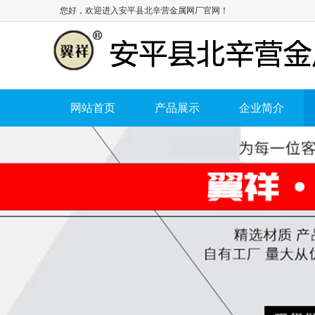
您好，欢迎进入安平县北辛营金属网厂官网！
网站首页
产品展示
企业简介