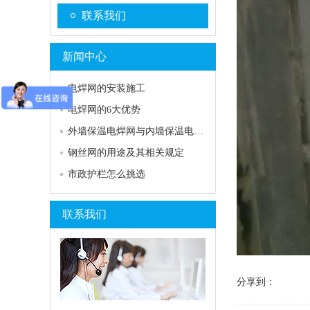
联系我们
新闻中心
电焊网的安装施工
电焊网的6大优势
外墙保温电焊网与内墙保温电焊网的好处
钢丝网的用途及其相关规定
市政护栏怎么挑选
联系我们
分享到：