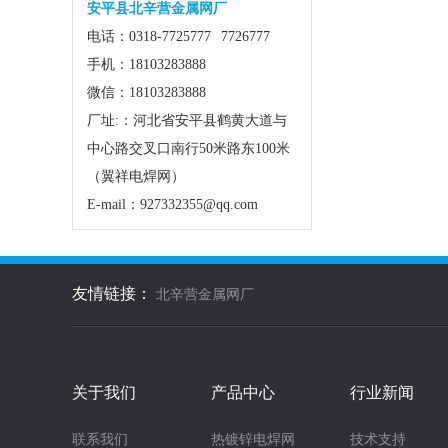
安平县北辛营金属网厂
电话：0318-7725777 7726777
手机：18103283888
微信：18103283888
厂址:：河北省安平县鹤黄大道与
中心路交叉口南行50米路东100米
（翼祥电焊网）
E-mail：927332355@qq.com
友情链接：
北辛营金属网厂
关于我们
产品中心
行业新闻
联系我们
热镀锌电焊网
技术支持