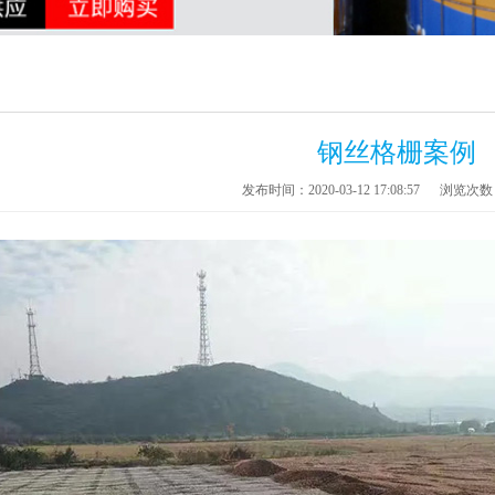
钢丝格栅案例
发布时间：2020-03-12 17:08:57
浏览次数