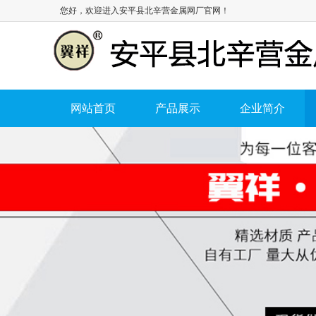
您好，欢迎进入安平县北辛营金属网厂官网！
网站首页
产品展示
企业简介