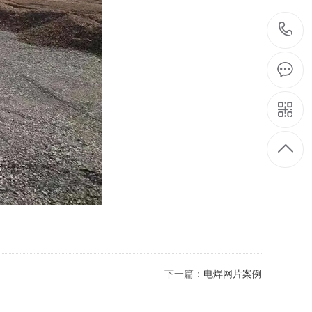
下一篇：
电焊网片案例