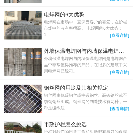
电焊网的6大优势
电焊网在市场中一直深受客户的喜爱，在护栏
市场中的占有率很高。 电焊网的6大优势：
1...
[查看详情]
外墙保温电焊网与内墙保温电焊网的好处
外墙保温电焊网与内墙保温电焊网是电焊网产
品中非常值得推荐的产品，在很多的建筑中采
用电焊网已经司...
[查看详情]
钢丝网的用途及其相关规定
钢丝网由低碳钢丝或中碳钢丝、高碳钢丝或不
锈钢钢丝组成。钢丝网的制造技术有两种，一
种是编织法...
[查看详情]
市政护栏怎么挑选
护栏对我们的日常工作和生活都有很好的保障