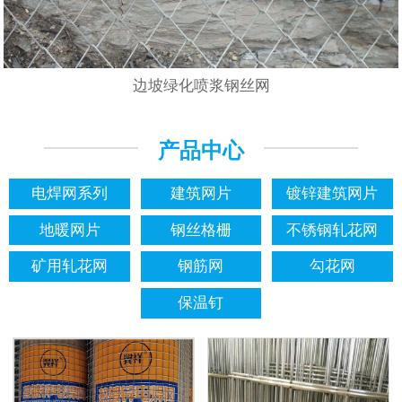
边坡绿化喷浆钢丝网
产品中心
电焊网系列
建筑网片
镀锌建筑网片
地暖网片
钢丝格栅
不锈钢轧花网
矿用轧花网
钢筋网
勾花网
保温钉