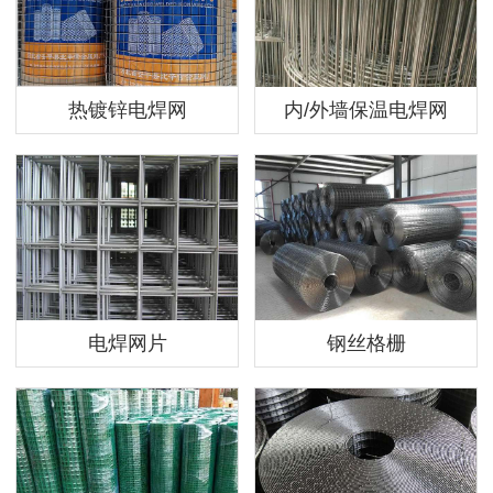
热镀锌电焊网
内/外墙保温电焊网
电焊网片
钢丝格栅